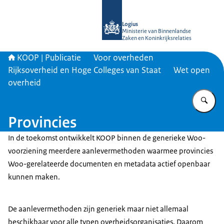
Naar de homepage van KOOP Kennis- e
Logius
Ministerie van Binnenlandse
Zaken en Koninkrijksrelaties
KOOP | Publicatie
Voor overheden
Rijksoverheid en Hoge Colleges van Staat
Wet open
overheid
Vu
Provincies
In de toekomst ontwikkelt KOOP binnen de generieke Woo-
voorziening meerdere aanlevermethoden waarmee provincies
Woo-gerelateerde documenten en metadata actief openbaar
kunnen maken.
De aanlevermethoden zijn generiek maar niet allemaal
beschikbaar voor alle typen overheidsorganisaties. Daarom