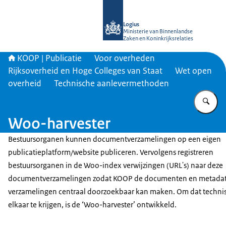
Naar de homepage van KOOP Kennis- e
Logius
Ministerie van Binnenlandse
Zaken en Koninkrijksrelaties
KOOP | Publicatie
Voor overheden
Rijksoverheid en Hoge Colleges van Staat
Wet open
overheid
Technische aanlevermethoden
Vu
Woo-harvester
Bestuursorganen kunnen documentverzamelingen op een eigen
publicatieplatform/website publiceren. Vervolgens registreren
bestuursorganen in de Woo-index verwijzingen (URL's) naar deze
documentverzamelingen zodat KOOP de documenten en metadat
verzamelingen centraal doorzoekbaar kan maken. Om dat techni
elkaar te krijgen, is de ‘Woo-harvester’ ontwikkeld.