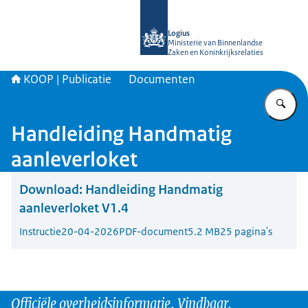
Naar de homepage van KOOP Kennis- e
Logius
Ministerie van Binnenlandse
Zaken en Koninkrijksrelaties
KOOP | Publicatie
Documenten
Vu
Handleiding Handmatig
aanleverloket
Download:
Handleiding Handmatig
aanleverloket V1.4
Instructie
20-04-2026
PDF-document
5.2 MB
25 pagina's
Officiële overheidsinformatie. Vindbaar.