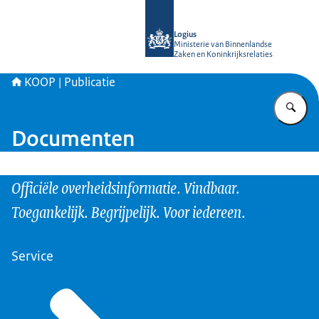
Naar de homepage van KOOP Kennis- e
Logius
Ministerie van Binnenlandse
Zaken en Koninkrijksrelaties
KOOP | Publicatie
Vu
Documenten
Officiële overheidsinformatie. Vindbaar.
Toegankelijk. Begrijpelijk. Voor iedereen.
Service