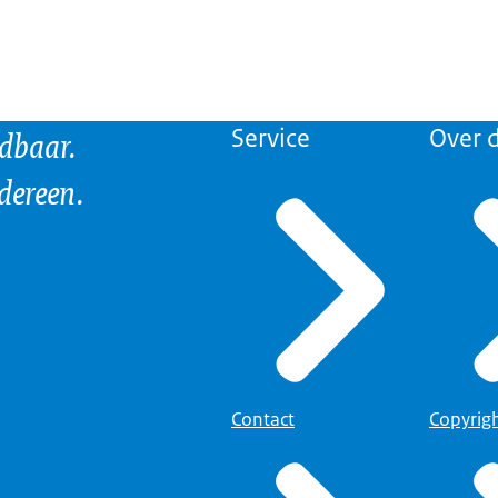
ndbaar.
Service
Over d
edereen.
Contact
Copyrig