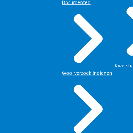
Documenten
Kwetsba
Woo-verzoek indienen