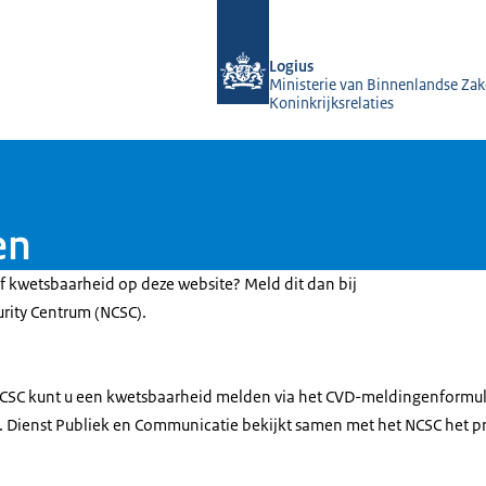
Naar de homepage van KOOP Kennis- e
Logius
Ministerie van Binnenlandse Zak
Koninkrijksrelaties
en
of kwetsbaarheid op deze website? Meld dit dan bij
urity Centrum (NCSC).
NCSC kunt u een kwetsbaarheid melden via het CVD-meldingenformul
). Dienst Publiek en Communicatie bekijkt samen met het NCSC het pr