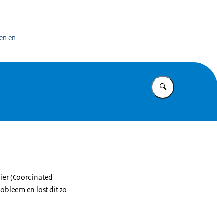
n exploitatiecentrum officiële overheidspublicaties
en en
Vul in wat u z
ier (Coordinated
obleem en lost dit zo