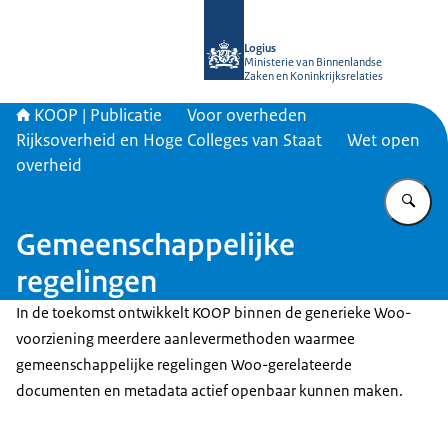
Naar de homepage van KOOP Kennis- e
Logius
Ministerie van Binnenlandse
Zaken en Koninkrijksrelaties
KOOP | Publicatie
Voor overheden
Rijksoverheid en Hoge Colleges van Staat
Wet open
overheid
Vu
Gemeenschappelijke
regelingen
In de toekomst ontwikkelt KOOP binnen de generieke Woo-
voorziening meerdere aanlevermethoden waarmee
gemeenschappelijke regelingen Woo-gerelateerde
documenten en metadata actief openbaar kunnen maken.