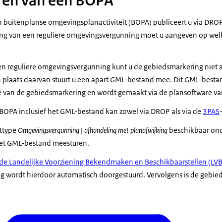
ren van een BOPA
 buitenplanse omgevingsplanactiviteit (BOPA) publiceert u via DRO
ving van een reguliere omgevingsvergunning moet u aangeven op welk
j een reguliere omgevingsvergunning kunt u de gebiedsmarkering niet
 plaats daarvan stuurt u een apart GML-bestand mee. Dit GML-besta
e van de gebiedsmarkering en wordt gemaakt via de plansoftware v
BOPA inclusief het GML-bestand kan zowel via DROP als via de
3PAS
ttype
Omgevingsvergunning | afhandeling met planafwijking
beschikbaar ond
et GML-bestand meesturen.
de Landelijke Voorziening Bekendmaken en Beschikbaarstellen (LV
 wordt hierdoor automatisch doorgestuurd. Vervolgens is de gebied