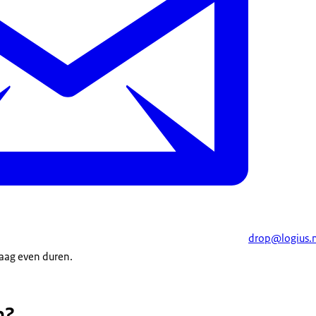
drop@logius.n
aag even duren.
n?