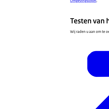
Omgevingsloket
.
Testen van 
Wij raden u aan om te o