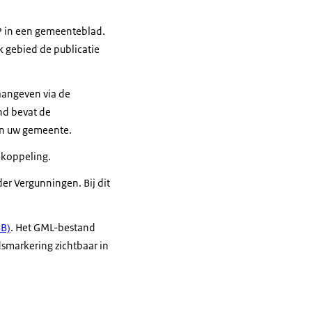
P in een gemeenteblad.
 gebied de publicatie
 aangeven via de
nd bevat de
an uw gemeente.
-koppeling.
er Vergunningen. Bij dit
BB)
. Het GML-bestand
smarkering zichtbaar in