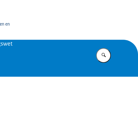
n exploitatiecentrum officiële overheidspublicaties
en en
swet
Vul in wat u z