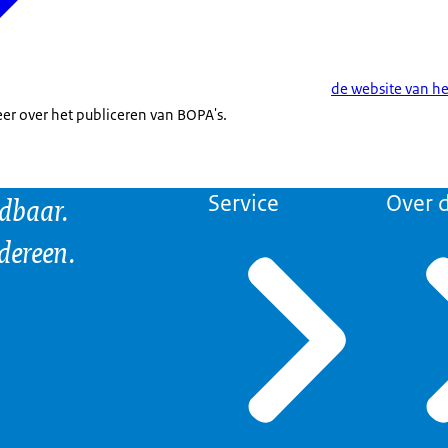
de website van he
eer over het publiceren van BOPA's.
ndbaar.
Service
Over d
edereen.