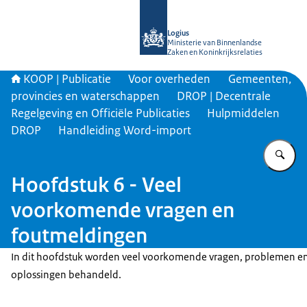
Naar de homepage van KOOP Kennis- e
Logius
Ministerie van Binnenlandse
Zaken en Koninkrijksrelaties
KOOP | Publicatie
Voor overheden
Gemeenten,
provincies en waterschappen
DROP | Decentrale
Regelgeving en Officiële Publicaties
Hulpmiddelen
DROP
Handleiding Word-import
Vu
Hoofdstuk 6 - Veel
voorkomende vragen en
foutmeldingen
In dit hoofdstuk worden veel voorkomende vragen, problemen e
oplossingen behandeld.