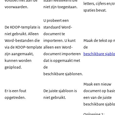
voldoet niet aan de
staan leestekens die
letters, cijfers en/o
voorwaarden.
niet zijn toegestaan.
spaties bevat.
U probeert een
De KOOP-template is
standaard Word-
niet gebruikt. Alleen
document te
Word-bestanden die
importeren. U kunt
Maak de tekst op 
via de KOOP-template
alleen een Word-
de
zijn aangemaakt,
document importeren
beschikbare sjabl
kunnen worden
dat is opgemaakt met
geüpload.
de
beschikbare sjablonen.
Maak een nieuw
Er is een fout
De juiste sjabloon is
document op basi
opgetreden.
niet gebruikt.
een van de juiste
beschikbare sjabl
Oplossing 1: