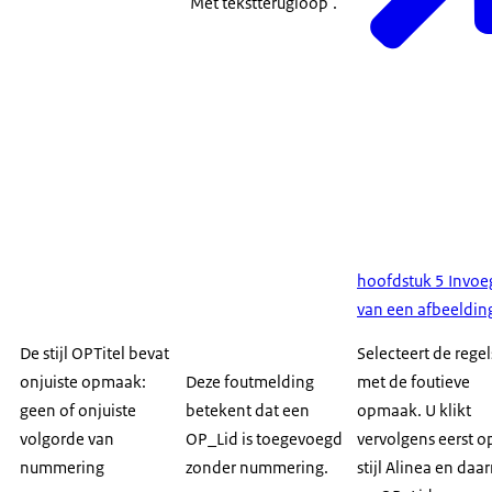
‘Met tekstterugloop’.
hoofdstuk 5 Invo
van een afbeeldin
De stijl OPTitel bevat
Selecteert de regel
onjuiste opmaak:
Deze foutmelding
met de foutieve
geen of onjuiste
betekent dat een
opmaak. U klikt
volgorde van
OP_Lid is toegevoegd
vervolgens eerst o
nummering
zonder nummering.
stijl Alinea en daa