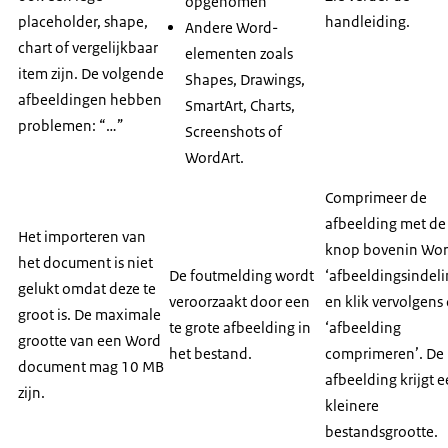
opgenomen
placeholder, shape,
handleiding.
Andere Word-
chart of vergelijkbaar
elementen zoals
item zijn. De volgende
Shapes, Drawings,
afbeeldingen hebben
SmartArt, Charts,
problemen: “…”
Screenshots of
WordArt.
Comprimeer de
afbeelding met de
Het importeren van
knop bovenin Wo
het document is niet
De foutmelding wordt
‘afbeeldingsindeli
gelukt omdat deze te
veroorzaakt door een
en klik vervolgens
groot is. De maximale
te grote afbeelding in
‘afbeelding
grootte van een Word
het bestand.
comprimeren’. De
document mag 10 MB
afbeelding krijgt 
zijn.
kleinere
bestandsgrootte.