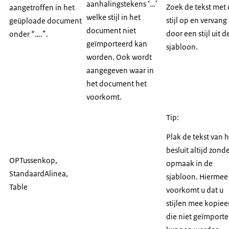
aanhalingstekens ‘…’
Zoek de tekst met
aangetroffen in het
welke stijl in het
stijl op en vervang
geüploade document
document niet
door een stijl uit d
onder “….”.
geïmporteerd kan
sjabloon.
worden. Ook wordt
aangegeven waar in
het document het
voorkomt.
Tip:
Plak de tekst van 
besluit altijd zond
OPTussenkop,
opmaak in de
StandaardAlinea,
sjabloon. Hiermee
Table
voorkomt u dat u
stijlen mee kopiee
die niet geïmport