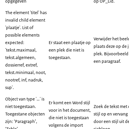
opgegeven
op OP_Lid.
The element 'titel' has
invalid child element
'plaatje'. List of
possible elements
Verwijder het beel
expected:
Er staat een plaatje op
plaats deze op de j
'tekst.maximaal,
een plek die niet is
plek. Bijvoorbeeld
tekst.algemeen,
toegestaan.
een paragraaf.
dossierref, extref,
tekst.minimaal, noot,
nootref, inf, nadruk,
sup'.
Object van type '…' is
Er komt een Word stijl
niet toegestaan.
Zoek de tekst met
voor in het document,
Toegestane objecten
stijl op en vervang
die niet is toegestaan
zijn: ‘Paragraph’,
door een stijl uit d
volgens de import
‘Table’,
sjabloon.