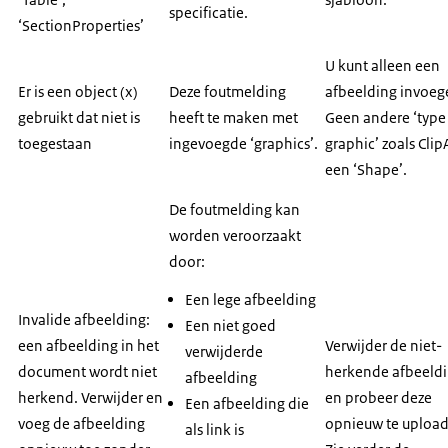
specificatie.
‘SectionProperties’
U kunt alleen een
Er is een object (x)
Deze foutmelding
afbeelding invoeg
gebruikt dat niet is
heeft te maken met
Geen andere ‘type
toegestaan
ingevoegde ‘graphics’.
graphic’ zoals Clip
een ‘Shape’.
De foutmelding kan
worden veroorzaakt
door:
Een lege afbeelding
Invalide afbeelding:
Een niet goed
een afbeelding in het
Verwijder de niet-
verwijderde
document wordt niet
herkende afbeeld
afbeelding
herkend. Verwijder en
en probeer deze
Een afbeelding die
voeg de afbeelding
opnieuw te uploa
als link is