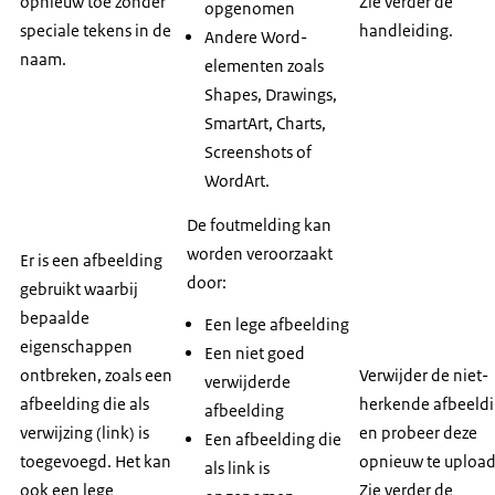
opnieuw toe zonder
Zie verder de
opgenomen
speciale tekens in de
handleiding.
Andere Word-
naam.
elementen zoals
Shapes, Drawings,
SmartArt, Charts,
Screenshots of
WordArt.
De foutmelding kan
worden veroorzaakt
Er is een afbeelding
door:
gebruikt waarbij
bepaalde
Een lege afbeelding
eigenschappen
Een niet goed
ontbreken, zoals een
Verwijder de niet-
verwijderde
afbeelding die als
herkende afbeeld
afbeelding
verwijzing (link) is
en probeer deze
Een afbeelding die
toegevoegd. Het kan
opnieuw te uploa
als link is
ook een lege
Zie verder de