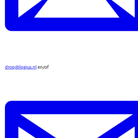
drop@logius.nl
en/of