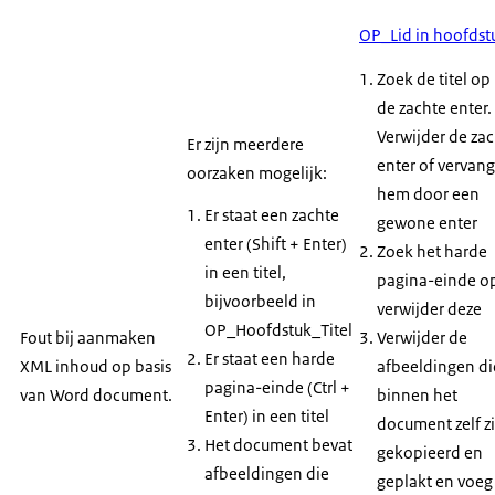
OP_Lid in hoofdst
Zoek de titel op
de zachte enter.
Verwijder de za
Er zijn meerdere
enter of vervang
oorzaken mogelijk:
hem door een
Er staat een zachte
gewone enter
enter (Shift + Enter)
Zoek het harde
in een titel,
pagina-einde o
bijvoorbeeld in
verwijder deze
OP_Hoofdstuk_Titel
Fout bij aanmaken
Verwijder de
Er staat een harde
XML inhoud op basis
afbeeldingen di
pagina-einde (Ctrl +
van Word document.
binnen het
Enter) in een titel
document zelf zi
Het document bevat
gekopieerd en
afbeeldingen die
geplakt en voeg