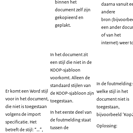
binnen het
daarna vanuit e
document zelf zijn
andere
gekopieerd en
bron (bijvoorbe
geplakt.
een ander doc
of van het
internet) weer t
In het document zit
een stijl die niet in de
KOOP-sjabloon
voorkomt. Alleen de
In de foutmelding 
standaard stijlen van
Er komt een Word stijl
welke stijl in het
de KOOP-sjabloon zijn
voor in het document,
document niet is
toegestaan.
die niet is toegestaan
toegestaan,
In het eerste deel van
volgens de import
bijvoorbeeld ‘Kop2
de foutmelding staat
specificatie. Het
Oplossing:
tussen de
betreft de stijl: “…”,