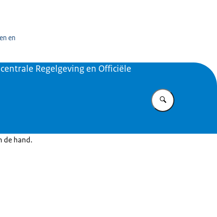
n exploitatiecentrum officiële overheidspublicaties
en en
centrale Regelgeving en Officiële
Vul in wat u z
in de hand.