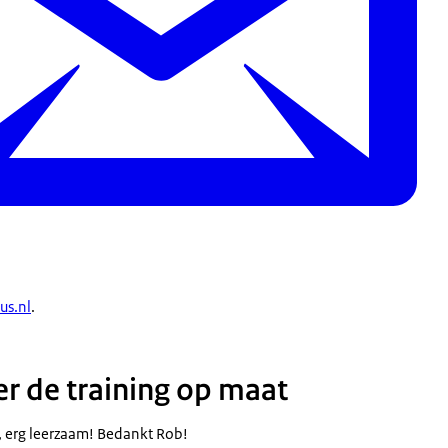
us.nl
.
r de training op maat
r, erg leerzaam! Bedankt Rob!