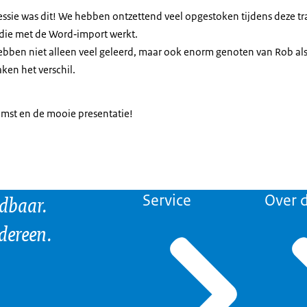
essie was dit! We hebben ontzettend veel opgestoken tijdens deze tr
die met de Word‑import werkt.
e hebben niet alleen veel geleerd, maar ook enorm genoten van Rob als 
ken het verschil.
komst en de mooie presentatie!
ndbaar.
Service
Over d
edereen.