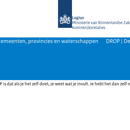
Naar de homepage van KOOP Kennis- e
Logius
Ministerie van Binnenlandse Zak
Koninkrijksrelaties
emeenten, provincies en waterschappen
DROP | De
is dat als je het zelf doet, je weet wat je invult. Je hebt het dan zelf 