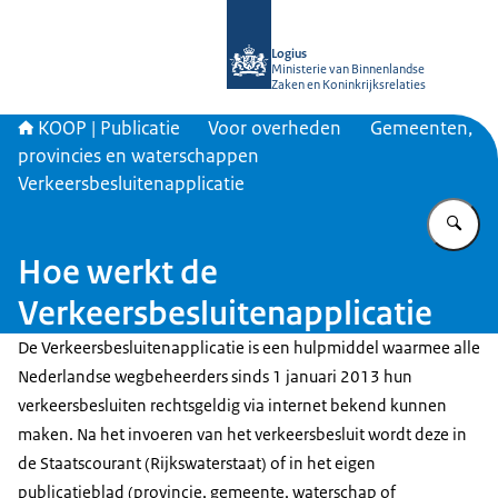
Naar de homepage van KOOP Kennis- e
Logius
Ministerie van Binnenlandse
Zaken en Koninkrijksrelaties
KOOP | Publicatie
Voor overheden
Gemeenten,
provincies en waterschappen
Verkeersbesluitenapplicatie
Vu
Hoe werkt de
Verkeersbesluitenapplicatie
De Verkeersbesluitenapplicatie is een hulpmiddel waarmee alle
Nederlandse wegbeheerders sinds 1 januari 2013 hun
verkeersbesluiten rechtsgeldig via internet bekend kunnen
maken. Na het invoeren van het verkeersbesluit wordt deze in
de Staatscourant (Rijkswaterstaat) of in het eigen
publicatieblad (provincie, gemeente, waterschap of