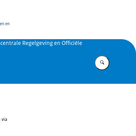
n exploitatiecentrum officiële overheidspublicaties
en en
centrale Regelgeving en Officiële
Vul in wat u z
 via