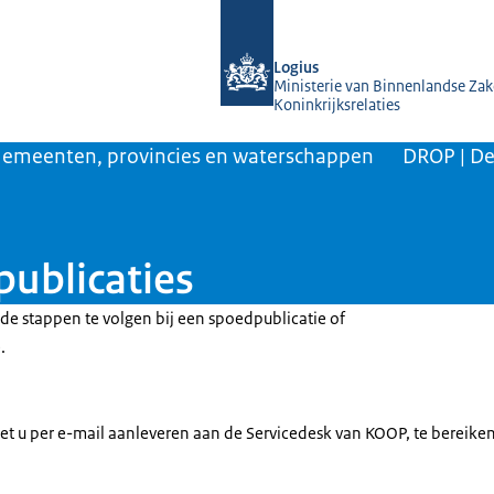
Naar de homepage van KOOP Kennis- e
Logius
Ministerie van Binnenlandse Zak
Koninkrijksrelaties
emeenten, provincies en waterschappen
DROP | De
publicaties
de stappen te volgen bij een spoedpublicatie of
.
t u per e-mail aanleveren aan de Servicedesk van KOOP, te bereiken