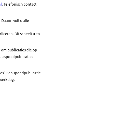
l
. Telefonisch contact
. Daarin vult u alle
iceren. Dit scheelt u en
 om publicaties die op
 u spoedpublicaties
es'. Een spoedpublicatie
 werkdag.