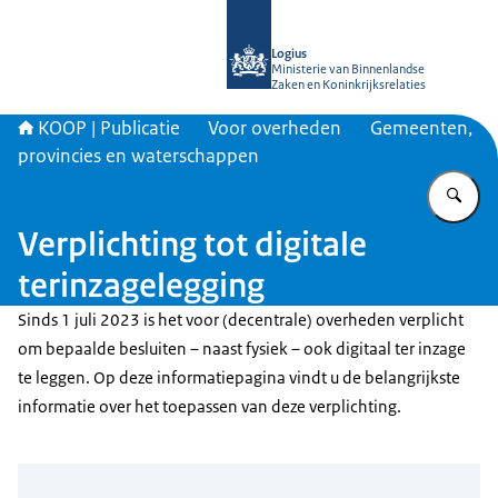
Naar de homepage van KOOP Kennis- e
Logius
Ministerie van Binnenlandse
Zaken en Koninkrijksrelaties
KOOP | Publicatie
Voor overheden
Gemeenten,
provincies en waterschappen
Vu
Verplichting tot digitale
terinzagelegging
Sinds 1 juli 2023 is het voor (decentrale) overheden verplicht
om bepaalde besluiten – naast fysiek – ook digitaal ter inzage
te leggen. Op deze informatiepagina vindt u de belangrijkste
informatie over het toepassen van deze verplichting.