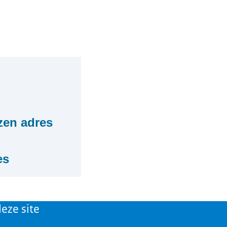
zen adres
es
kozen adres
an. Dat maakt het
eze site
nnement eenvoudiger.