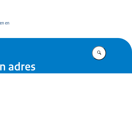
n exploitatiecentrum officiële overheidspublicaties
en en
Vul in wat u z
n adres