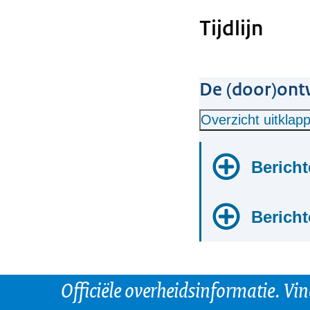
Tijdlijn
De (door)ont
Overzicht uitklap
Berich
13 febru
Berich
Rubrieken 
Op donderdag
25 nove
1 juli 20
aangesloten o
Officiële overheidsinformatie. Vi
Persoonlij
Abonneren
zoeken van b