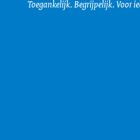
Toegankelijk. Begrijpelijk. Voor i
Vanaf 25 nov
Zo komt rond
Vanaf 1 juli
21 juni 
uw woonadre
woonadres dat
eind 20
regelingen al
Uitrol afg
bewoner", maa
Officielebek
Link naar 
deze elektron
Buurt e-mails
De uitrol van
uw Buurt.
Ook onderste
Eind 2015 is 
27 febru
gemeenten in
septemb
volgens de Ba
voorheen de l
Eerste 21 
welkomstmai
postcode, hu
Banner op 
“zoek.offici
adres, voege
Op 27 februar
In september 
6 novem
toepassing, 
aangesloten o
2008
plek op over
Uitrol gesta
postcodegebie
Goes, Hulst,
Introducti
Duiveland, Slu
Begin novembe
Abonnees van
Haag voorge
In 2008 is de
over uw Buur
e-mail een a
toen nog heet
ons mogelijk 