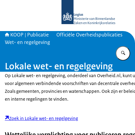
Naar de homepage van KOOP Kennis- e
Logius
Ministerie van Binnenlandse
Zaken en Koninkrijksrelaties
KOOP | Publicatie
Officiële Overheidspublicaties
Wet- en regelgeving
Vu
Lokale wet- en regelgeving
Op Lokale wet- en regelgeving, onderdeel van Overheid.nl, kunt u
voor algemeen verbindende voorschriften van decentrale overhe
Zoals gemeenten, provincies en waterschappen. Ook zijn er belei
en interne regelingen te vinden.
Zoek in Lokale wet- en regelgeving
Wettelijke verplichting voor publiceren reg