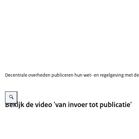
Decentrale overheden publiceren hun wet- en regelgeving met de
Vergroot afbeelding Still van de presentatie 'Lokaleregelgeving.overheid.nl
Bekijk de video 'van invoer tot publicatie'