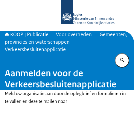
Naar de homepage van KOOP Kennis- e
Logius
Ministerie van Binnenlandse
Zaken en Koninkrijksrelaties
KOOP | Publicatie
Voor overheden
Gemeenten,
provincies en waterschappen
Verkeersbesluitenapplicatie
Vu
Aanmelden voor de
Verkeersbesluitenapplicatie
Meld uw organisatie aan door de oplegbrief en formulieren in
te vullen en deze te mailen naar