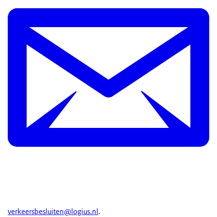
verkeersbesluiten@logius.nl
.