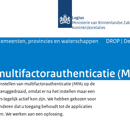
Naar de homepage van KOOP Kennis- e
Logius
Ministerie van Binnenlandse Zak
Koninkrijksrelaties
emeenten, provincies en waterschappen
DROP | De
multifactorauthenticatie (
instellen van multifactorauthenticatie (MFA) op de
 teruggedraaid, omdat er na het instellen maar een
s tegelijk actief kon zijn. We hebben gekozen voor
nderen dat u toegang behoudt tot de applicaties
ren. We werken aan een oplossing.