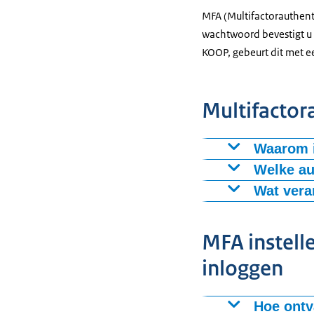
MFA (Multifactorauthenti
wachtwoord bevestigt u 
KOOP, gebeurt dit met ee
Multifactor
Waarom 
MFA verkleint 
Welke au
kunnen onbevoe
Voor MFA in CA
Wat vera
gegevens bete
tijdelijke beve
Allereerst stel
Veelgebruikte a
Hierna blijft h
MFA instel
codes kan scan
u een code in 
inloggen
Hoe ontv