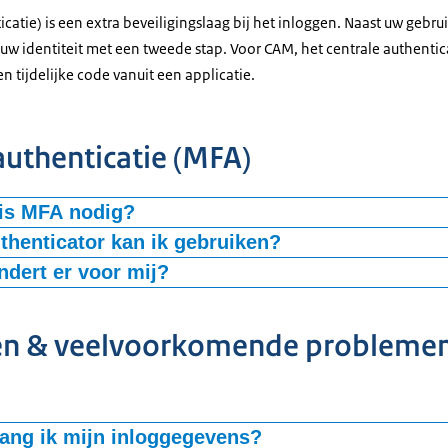
catie) is een extra beveiligingslaag bij het inloggen. Naast uw gebr
uw identiteit met een tweede stap. Voor CAM, het centrale authent
n tijdelijke code vanuit een applicatie.
authenticatie (MFA)
is MFA nodig?
de kans op misbruik van accounts aanzienlijk. Zelfs als een wachtwoo
thenticator kan ik gebruiken?
gden niet zomaar inloggen zonder de tweede factor. Zo blijven sy
M heeft u een authenticator-app op uw smartphone nodig. Deze app
ndert er voor mij?
r beschermd.
iligingscodes.
t u MFA in voor uw account. Zie hiervoor de
handleiding Multifactoraut
pps zijn Google Authenticator en Microsoft Authenticator, maar vrij
et inlogproces vrijwel hetzelfde. Na het invoeren van uw gebruikers
len & veelvoorkomende probleme
nen en tijdgebonden eenmalige wachtwoorden (TOTP) ondersteunen
vanuit de authenticator-app.
ang ik mijn inloggegevens?