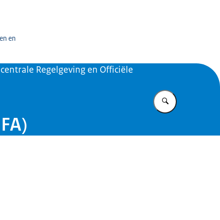
n exploitatiecentrum officiële overheidspublicaties
en en
centrale Regelgeving en Officiële
Vul in wat u z
MFA)