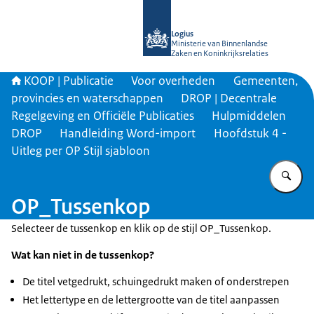
Naar de homepage van KOOP Kennis- e
Logius
Ministerie van Binnenlandse
Zaken en Koninkrijksrelaties
KOOP | Publicatie
Voor overheden
Gemeenten,
provincies en waterschappen
DROP | Decentrale
Regelgeving en Officiële Publicaties
Hulpmiddelen
DROP
Handleiding Word-import
Hoofdstuk 4 -
Uitleg per OP Stijl sjabloon
Vu
OP_Tussenkop
Selecteer de tussenkop en klik op de stijl OP_Tussenkop.
Wat kan niet in de tussenkop?
De titel vetgedrukt, schuingedrukt maken of onderstrepen
Het lettertype en de lettergrootte van de titel aanpassen