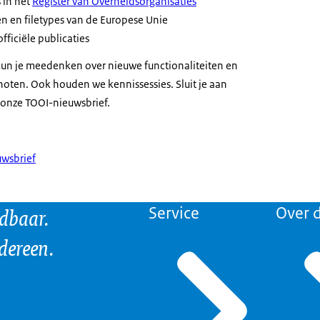
 in het
Register van Overheidsorganisaties
en en filetypes van de Europese Unie
fficiële publicaties
un je meedenken over nieuwe functionaliteiten en
oten. Ook houden we kennissessies. Sluit je aan
onze TOOI-nieuwsbrief.
wsbrief
ndbaar.
Service
Over d
edereen.