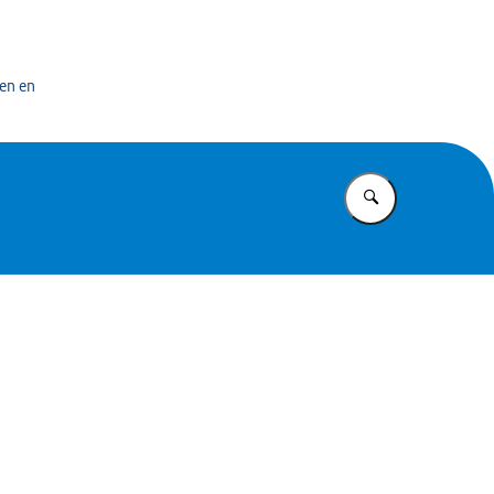
n exploitatiecentrum officiële overheidspublicaties
en en
Vul in wat u z