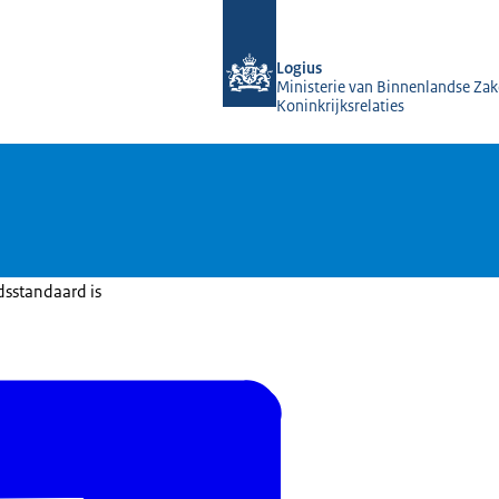
Naar de homepage van KOOP Kennis- e
Logius
Ministerie van Binnenlandse Zak
Koninkrijksrelaties
dsstandaard is