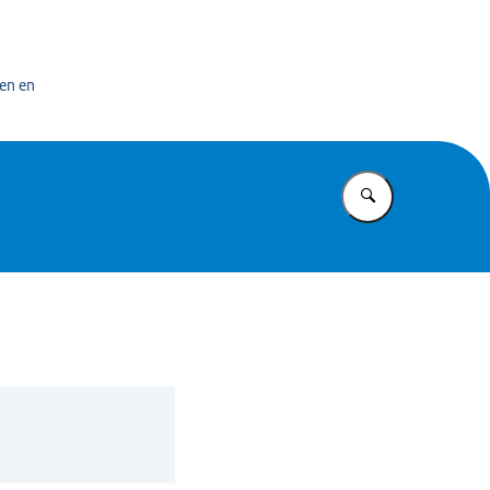
n exploitatiecentrum officiële overheidspublicaties
en en
Vul in wat u z