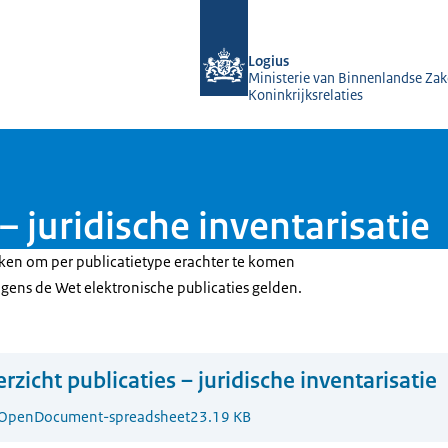
Naar de homepage van KOOP Kennis- e
Logius
Ministerie van Binnenlandse Zak
Koninkrijksrelaties
– juridische inventarisatie
iken om per publicatietype erachter te komen
lgens de Wet elektronische publicaties gelden.
rzicht publicaties – juridische inventarisatie
OpenDocument-spreadsheet
23.19 KB