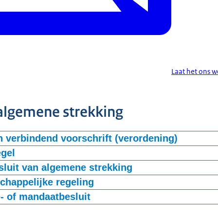
Laat het ons 
 algemene strekking
 verbindend voorschrift (verordening)
egel
Wettelijk publicatieregime
Kenmerken
lling geconsolideerde tekst:
sluit van algemene strekking
Wettelijk publicatieregime
Kenmerken
ng:
happelijke regeling
elijk publicatieregime
Kenmerken
:
e- of mandaatbesluit
 publicatieregime
Kenmerken
:
Wettelijk publicatieregime