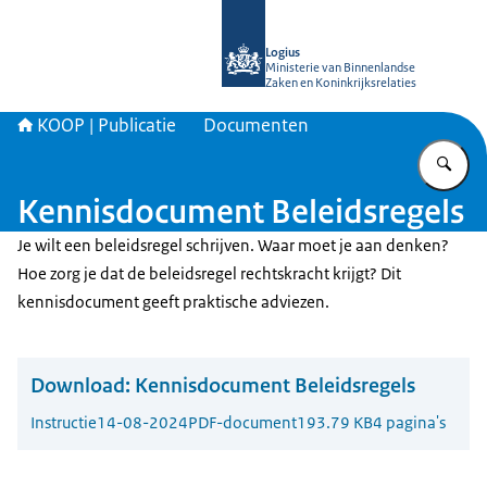
Naar de homepage van KOOP Kennis- e
Logius
Ministerie van Binnenlandse
Zaken en Koninkrijksrelaties
KOOP | Publicatie
Documenten
Vu
Kennisdocument Beleidsregels
Je wilt een beleidsregel schrijven. Waar moet je aan denken?
Hoe zorg je dat de beleidsregel rechtskracht krijgt? Dit
kennisdocument geeft praktische adviezen.
Download:
Kennisdocument Beleidsregels
Instructie
14-08-2024
PDF-document
193.79 KB
4 pagina's