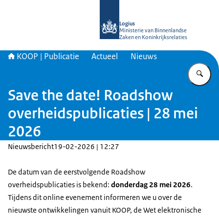
Naar de homepage van KOOP Kennis- e
Logius
Ministerie van Binnenlandse
Zaken en Koninkrijksrelaties
KOOP | Publicatie
Actueel
Nieuws
Vu
Save the date! Roadshow
overheidspublicaties | 28 mei
2026
Nieuwsbericht
19-02-2026 | 12:27
De datum van de eerstvolgende Roadshow
overheidspublicaties is bekend:
donderdag 28 mei 2026
.
Tijdens dit online evenement informeren we u over de
nieuwste ontwikkelingen vanuit KOOP, de Wet elektronische