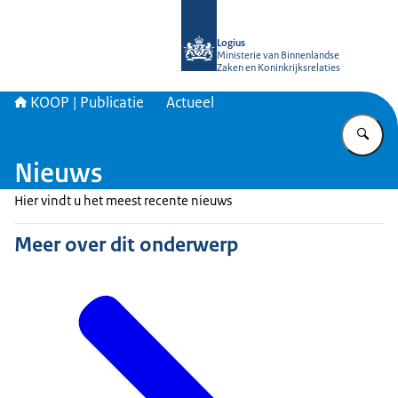
Naar de homepage van KOOP Kennis- e
Logius
Ministerie van Binnenlandse
Zaken en Koninkrijksrelaties
KOOP | Publicatie
Actueel
Vu
Nieuws
Hier vindt u het meest recente nieuws
Meer over dit onderwerp