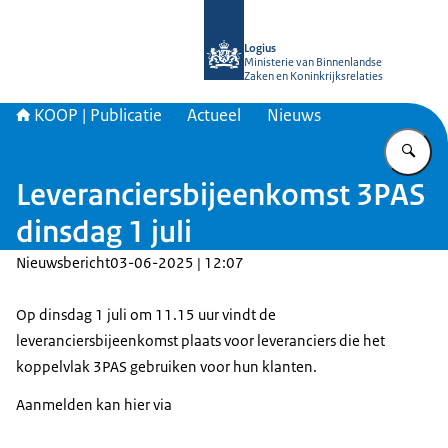
Naar de homepage van KOOP Kennis- e
Logius
Ministerie van Binnenlandse
Zaken en Koninkrijksrelaties
KOOP | Publicatie
Actueel
Nieuws
Vu
Leveranciersbijeenkomst 3PAS
dinsdag 1 juli
Nieuwsbericht
03-06-2025 | 12:07
Op dinsdag 1 juli om 11.15 uur vindt de
leveranciersbijeenkomst plaats voor leveranciers die het
koppelvlak 3PAS gebruiken voor hun klanten.
Aanmelden kan hier via