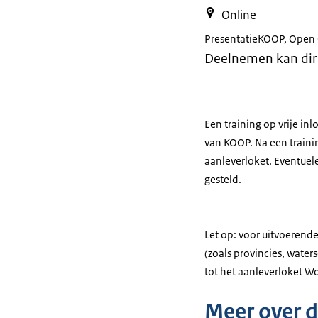
Online
Presentatie
KOOP, Open 
Deelnemen kan dir
Een training op vrije i
van KOOP. Na een traini
aanleverloket. Eventue
gesteld.
Let op: voor uitvoerend
(zoals provincies, wate
tot het aanleverloket Wo
Meer over 