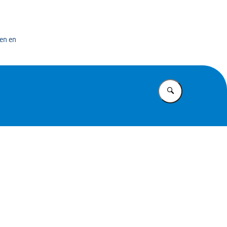
n exploitatiecentrum officiële overheidspublicaties
en en
Vul in wat u z