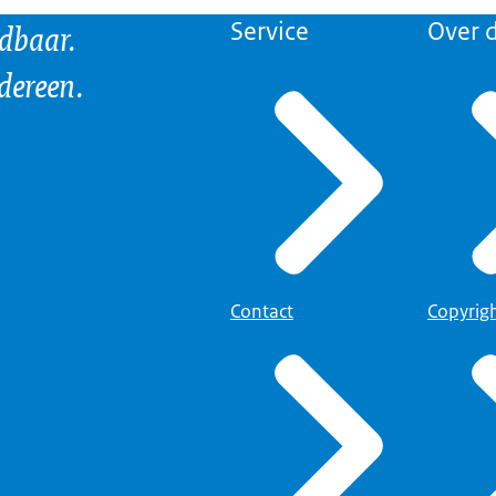
ndbaar.
Service
Over d
edereen.
Contact
Copyrig