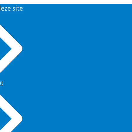
eze site
ht