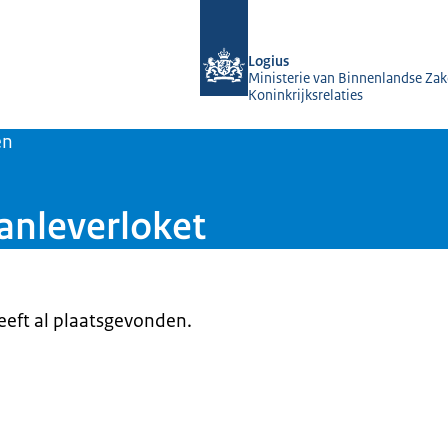
Naar de homepage van KOOP Kennis- e
Logius
Ministerie van Binnenlandse Zak
Koninkrijksrelaties
en
anleverloket
heeft al plaatsgevonden.