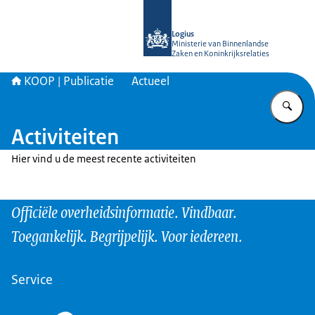
Naar de homepage van KOOP Kennis- e
Logius
Ministerie van Binnenlandse
Zaken en Koninkrijksrelaties
KOOP | Publicatie
Actueel
Vu
Activiteiten
Hier vind u de meest recente activiteiten
Officiële overheidsinformatie. Vindbaar.
Toegankelijk. Begrijpelijk. Voor iedereen.
Service