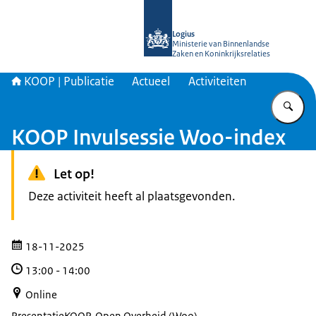
Naar de homepage van KOOP Kennis- e
Logius
Ministerie van Binnenlandse
Zaken en Koninkrijksrelaties
KOOP | Publicatie
Actueel
Activiteiten
Vu
KOOP Invulsessie Woo-index
Let op!
Deze activiteit heeft al plaatsgevonden.
18-11-2025
13:00
-
14:00
Online
Presentatie
KOOP, Open Overheid (Woo)