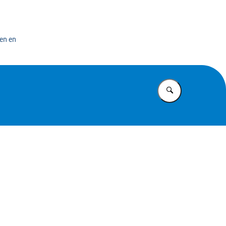
n exploitatiecentrum officiële overheidspublicaties
en en
Vul in wat u z