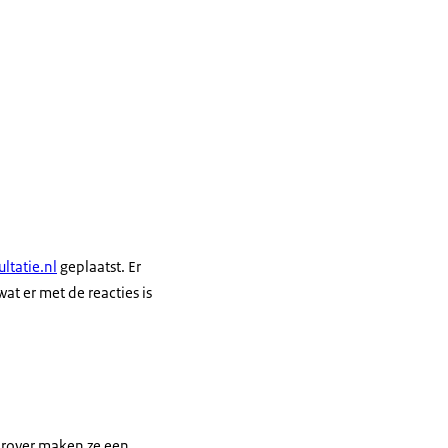
ltatie.nl
geplaatst. Er
t er met de reacties is
aarover maken ze een