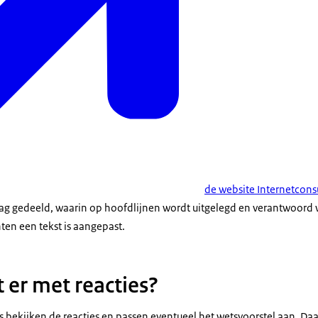
de website Internetconsu
ag gedeeld, waarin op hoofdlijnen wordt uitgelegd en verantwoord wa
en een tekst is aangepast.
 er met reacties?
s bekijken de reacties en passen eventueel het wetsvoorstel aan. D