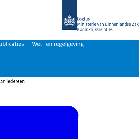
Naar de homepage van KOOP Kennis- e
Logius
Ministerie van Binnenlandse Zak
Koninkrijksrelaties
ublicaties
Wet- en regelgeving
kan iedereen