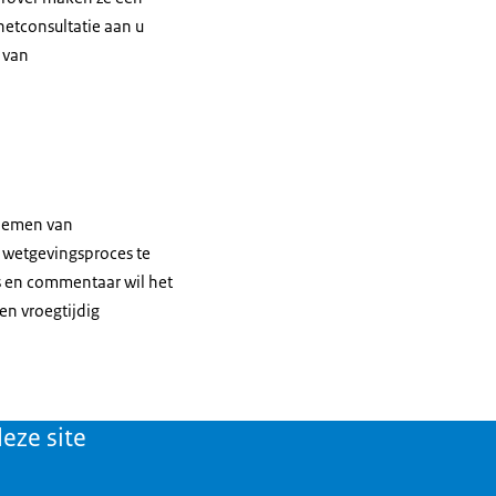
netconsultatie aan u
 van
 nemen van
t wetgevingsproces te
es en commentaar wil het
en vroegtijdig
eze site