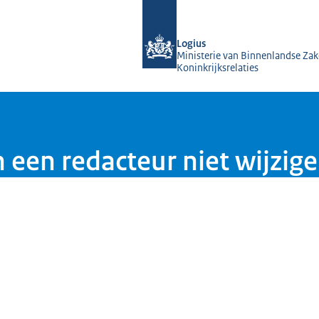
Naar de homepage van KOOP Kennis- e
Logius
Ministerie van Binnenlandse Zak
Koninkrijksrelaties
een redacteur niet wijzig