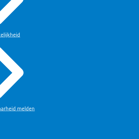
uw organisatie in.
, en de nieuwe
elijkheid
ld noteert.
enschappelijke
happelijke regeling
arheid melden
 ook de nieuwe
ijzigingsbesluit.