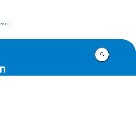
n exploitatiecentrum officiële overheidspublicaties
en en
Vul in wat u z
en