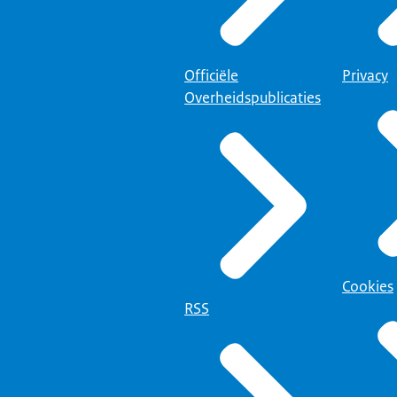
ister doet de redactie van het Register van Overheidsorganisaties dit
Officiële
Privacy
edactie ervoor dat dit kenbaar wordt gemaakt bij de overige systemen
Overheidspublicaties
orden gewijzigd.
van u de gegevens niet kunt wijzigen, worden op de bewerkpagina'
eze eigenschap kunt u alleen aanpassen via een elektronisch verzoek
ng een directe link naar het elektronisch verzoek.
ordt u doorgeleid naar een pagina op Overheid.nl, met de titel 'Verzo
Cookies
ister'.
RSS
al aangeeft, kunt u via deze pagina een wijzigingsverzoek indienen v
 het GR-register. Dit zijn enkel de gegevens die u niet zelf aan kunt 