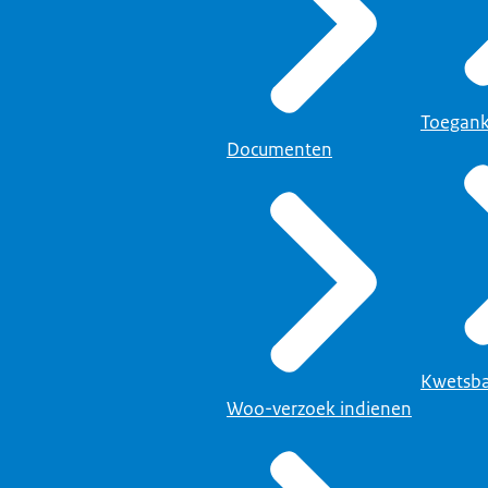
gsformulier op deze pagina vult u altijd de huidige officiële naam van 
lleen de gegevens in die wijzigen.
de huidige gegevens in, zoals die nu in het GR-register vermeld staan
Toegank
s die in het GR-register moeten komen te staan.
Documenten
et wijzigen, hoeft u dus niet te vermelden.
de juiste gegevens volledig en zonder typefouten, in het juiste tekstve
d uw organisatie van naam wijzigt, dan wijzigt de titel van de geme
hijnlijk ook en vult u de huidige en de nieuwe titel van de gemeensc
p 'Titel van de gemeenschappelijke regeling'.
Kwetsba
Woo-verzoek indienen
Officiële naam van de organisatie' noteert u onder de huidige naam
egionaal samenwerkingsorgaan, zoals deze wordt geschreven in het w