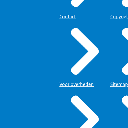
n het type informatie, maar ook verschillende werkwijzen om deze in
Contact
Copyrig
u-item 'Algemeen' zijn er velden waarvoor u niet bevoegd bent om 
m 'Algemeen' van de gemeenschappelijke regeling zijn dit velden voo
lijke regeling, de samenwerkingsvorm en de bronhouder.
em 'Algemeen' van het regionaal samenwerkingsorgaan is dat de na
enwerkingsorgaan.
Voor overheden
Sitemap
komen namelijk ook voor in andere systemen van KOOP, bijvoorbeel
evens ook geactualiseerd worden.
seren en de zuiverheid van deze gegevens in alle verschillende syst
vens niet zelf wijzigen.