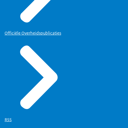
Officiële Overheidspublicaties
Onderwerpen
” en daarna te klikken op een van de
12 onderwerpen die voor u relevant is.
Ook via “
RSS