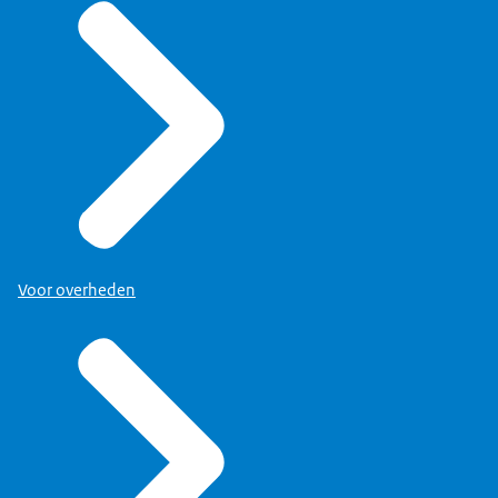
dit contactformulier invullen.
Besluiten
”.
Een andere mogelijkheid is door te klikken op “
Voor overheden