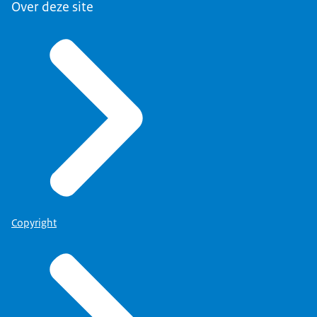
Over deze site
Organisaties
” ziet u een overzicht aan
(overheids)organisaties en de besluiten waar ze voor
verantwoordelijk zijn.
Copyright