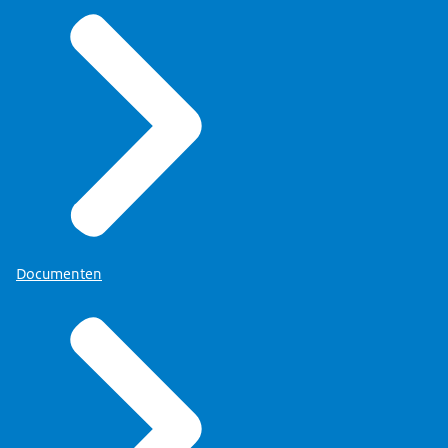
Documenten
Gegevens
” is het mogelijk om bij besluiten te komen.
Door op een gegeven te klikken, te zoeken op een
bepaald type gegeven (zoals ‘Diploma’ of
‘Rijbewijsgegevens’) en daarna “Voor welke