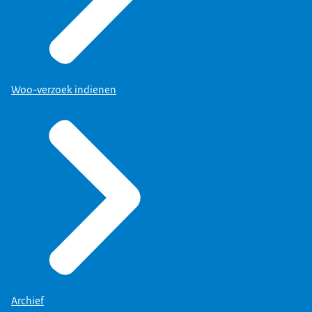
besluiten worden uw gegevens gebruikt?” open te
klappen, ziet u de bijbehorende besluiten.
Via “
Woo-verzoek indienen
Archief