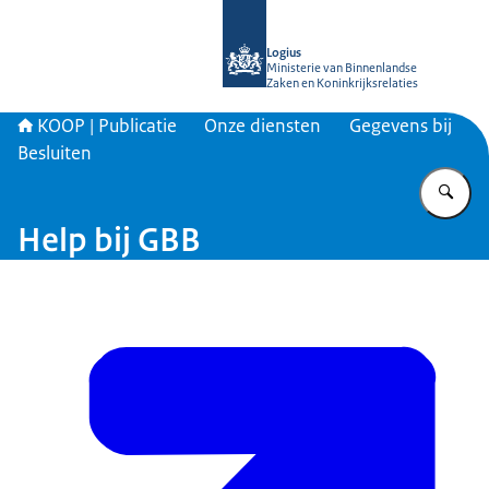
Naar de homepage van KOOP Kennis- e
Logius
Ministerie van Binnenlandse
Zaken en Koninkrijksrelaties
KOOP | Publicatie
Onze diensten
Gegevens bij
Besluiten
Vu
Help bij GBB