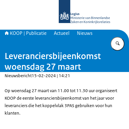
Naar de homepage van KOOP Kennis- e
Logius
Ministerie van Binnenlandse
Zaken en Koninkrijksrelaties
KOOP | Publicatie
Actueel
Nieuws
Vu
Leveranciersbijeenkomst
woensdag 27 maart
Nieuwsbericht
15-02-2024 | 14:21
Op woensdag 27 maart van 11.00 tot 11.30 uur organiseert
KOOP de eerste leveranciersbijeenkomst van het jaar voor
leveranciers die het koppelvlak 3PAS gebruiken voor hun
klanten.