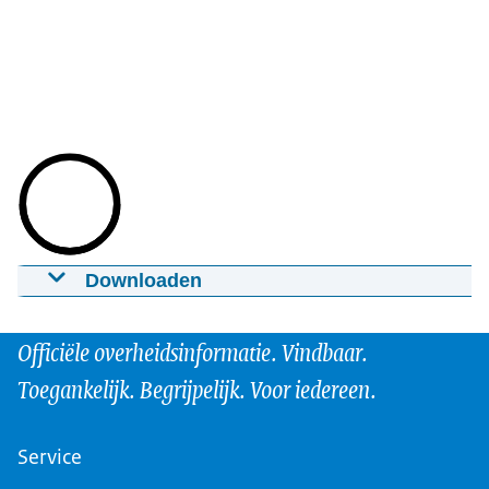
Downloaden
Leermodule 2 - Documenten uploaden en
metadatavelden invullen
Officiële overheidsinformatie. Vindbaar.
10-07-2025
00:07:13
mp4
36,5 MB
Toegankelijk. Begrijpelijk. Voor iedereen.
Download
Service