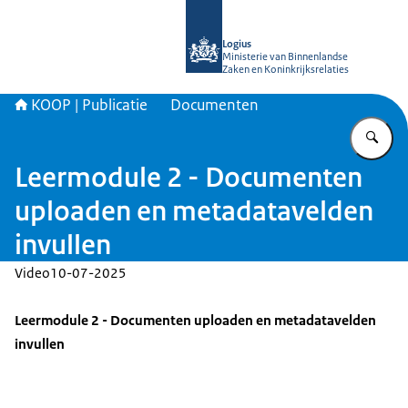
Naar de homepage van KOOP Kennis- e
Logius
Ministerie van Binnenlandse
Zaken en Koninkrijksrelaties
KOOP | Publicatie
Documenten
Vu
Leermodule 2 - Documenten
uploaden en metadatavelden
invullen
Video
10-07-2025
Leermodule 2 - Documenten uploaden en metadatavelden
invullen