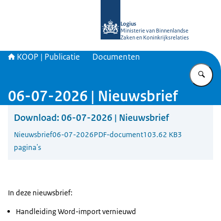
Naar de homepage van KOOP Kennis- e
Logius
Ministerie van Binnenlandse
Zaken en Koninkrijksrelaties
KOOP | Publicatie
Documenten
Vu
06-07-2026 | Nieuwsbrief
Download:
06-07-2026 | Nieuwsbrief
Nieuwsbrief
06-07-2026
PDF-document
103.62 KB
3
pagina's
In deze nieuwsbrief:
Handleiding Word-import vernieuwd