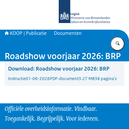
Naar de homepage van KOOP Kennis- e
Logius
Ministerie van Binnenlandse
Zaken en Koninkrijksrelaties
KOOP | Publicatie
Documenten
Vu
Roadshow voorjaar 2026: BRP
Download:
Roadshow voorjaar 2026: BRP
Instructie
01-06-2026
PDF-document
3.27 MB
38 pagina's
Officiële overheidsinformatie. Vindbaar.
Toegankelijk. Begrijpelijk. Voor iedereen.