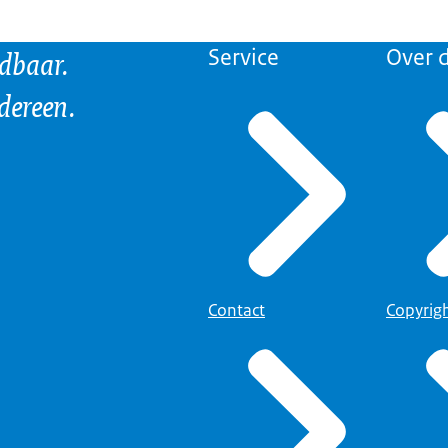
ndbaar.
Service
Over d
edereen.
Contact
Copyrig