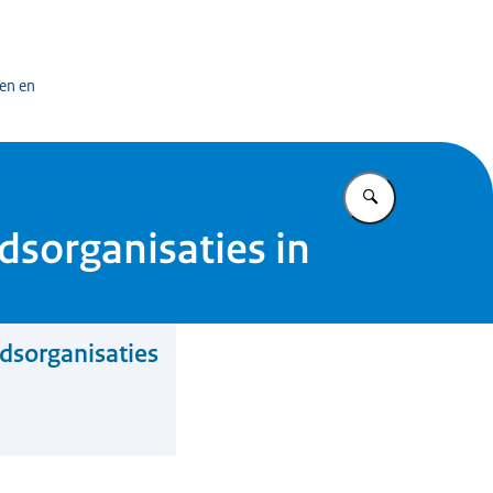
n exploitatiecentrum officiële overheidspublicaties
en en
Vul in wat u z
dsorganisaties in
dsorganisaties