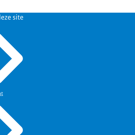
eze site
ht