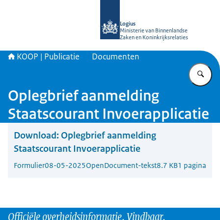
Naar de homepage van KOOP Kennis- e
Logius
Ministerie van Binnenlandse
Zaken en Koninkrijksrelaties
KOOP | Publicatie
Documenten
Vu
Oplegbrief aanmelding
Staatscourant Invoerapplicatie
Download:
Oplegbrief aanmelding
Staatscourant Invoerapplicatie
Formulier
08-05-2025
OpenDocument-tekst
8.7 KB
1 pagina
Officiële overheidsinformatie. Vindbaar.