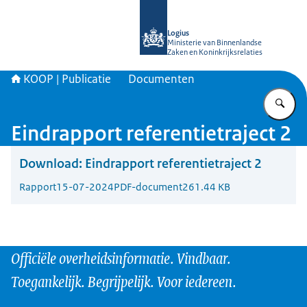
Naar de homepage van KOOP Kennis- e
Logius
Ministerie van Binnenlandse
Zaken en Koninkrijksrelaties
KOOP | Publicatie
Documenten
Vu
Eindrapport referentietraject 2
Download:
Eindrapport referentietraject 2
Rapport
15-07-2024
PDF-document
261.44 KB
Officiële overheidsinformatie. Vindbaar.
Toegankelijk. Begrijpelijk. Voor iedereen.