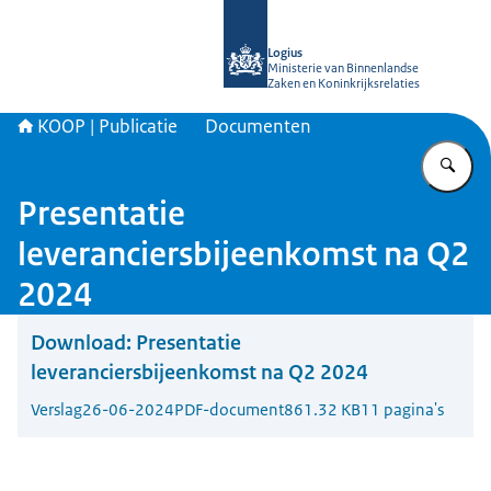
Naar de homepage van KOOP Kennis- e
Logius
Ministerie van Binnenlandse
Zaken en Koninkrijksrelaties
KOOP | Publicatie
Documenten
Vu
Presentatie
leveranciersbijeenkomst na Q2
2024
Download:
Presentatie
leveranciersbijeenkomst na Q2 2024
Verslag
26-06-2024
PDF-document
861.32 KB
11 pagina's