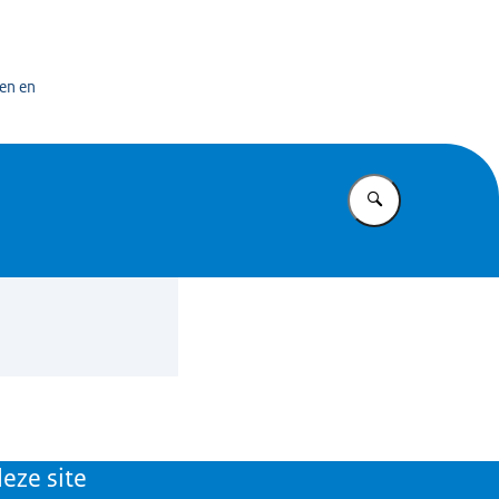
n exploitatiecentrum officiële overheidspublicaties
en en
Vul in wat u z
eze site