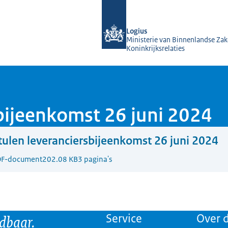
Naar de homepage van KOOP Kennis- e
Logius
Ministerie van Binnenlandse Zak
Koninkrijksrelaties
bijeenkomst 26 juni 2024
ulen leveranciersbijeenkomst 26 juni 2024
F-document
202.08 KB
3 pagina's
ndbaar.
Service
Over d