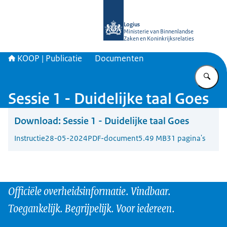
Naar de homepage van KOOP Kennis- e
Logius
Ministerie van Binnenlandse
Zaken en Koninkrijksrelaties
KOOP | Publicatie
Documenten
Vu
Sessie 1 - Duidelijke taal Goes
Download:
Sessie 1 - Duidelijke taal Goes
Instructie
28-05-2024
PDF-document
5.49 MB
31 pagina's
Officiële overheidsinformatie. Vindbaar.
Toegankelijk. Begrijpelijk. Voor iedereen.