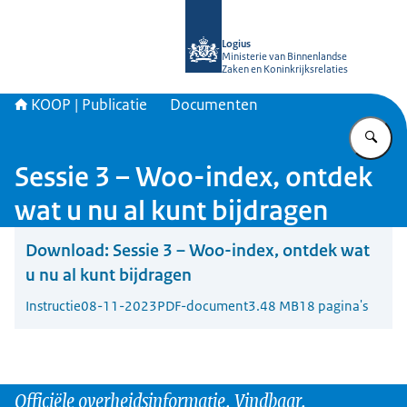
Naar de homepage van KOOP Kennis- e
Logius
Ministerie van Binnenlandse
Zaken en Koninkrijksrelaties
KOOP | Publicatie
Documenten
Vu
Sessie 3 – Woo-index, ontdek
wat u nu al kunt bijdragen
Download:
Sessie 3 – Woo-index, ontdek wat
u nu al kunt bijdragen
Instructie
08-11-2023
PDF-document
3.48 MB
18 pagina's
Officiële overheidsinformatie. Vindbaar.