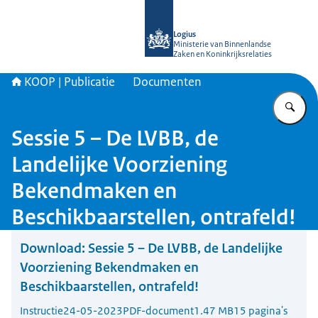
Naar de homepage van KOOP Kennis- e
Logius
Ministerie van Binnenlandse
Zaken en Koninkrijksrelaties
KOOP | Publicatie
Documenten
Vu
Sessie 5 – De LVBB, de
Landelijke Voorziening
Bekendmaken en
Beschikbaarstellen, ontrafeld!
Download:
Sessie 5 – De LVBB, de Landelijke
Voorziening Bekendmaken en
Beschikbaarstellen, ontrafeld!
Instructie
24-05-2023
PDF-document
1.47 MB
15 pagina's