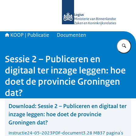
Naar de homepage van KOOP Kennis- e
Logius
Ministerie van Binnenlandse
Zaken en Koninkrijksrelaties
KOOP | Publicatie
Documenten
Vu
Sessie 2 – Publiceren en
digitaal ter inzage leggen: hoe
doet de provincie Groningen
dat?
Download:
Sessie 2 – Publiceren en digitaal ter
inzage leggen: hoe doet de provincie
Groningen dat?
Instructie
24-05-2023
PDF-document
3.28 MB
37 pagina's