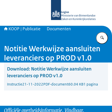
Naar de homepage van KOOP Kennis- e
Logius
Ministerie van Binnenlandse
Zaken en Koninkrijksrelaties
KOOP | Publicatie
Documenten
Vu
Notitie Werkwijze aansluiten
leveranciers op PROD v1.0
Download:
Notitie Werkwijze aansluiten
leveranciers op PROD v1.0
Instructie
21-11-2022
PDF-document
60.04 KB
1 pagina
Officiële overheidsinformatie. Vindbaar.