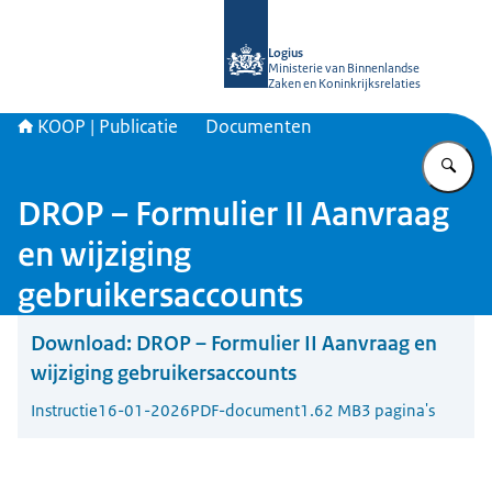
Naar de homepage van KOOP Kennis- e
Logius
Ministerie van Binnenlandse
Zaken en Koninkrijksrelaties
KOOP | Publicatie
Documenten
Vu
DROP – Formulier II Aanvraag
en wijziging
gebruikersaccounts
Download:
DROP – Formulier II Aanvraag en
wijziging gebruikersaccounts
Instructie
16-01-2026
PDF-document
1.62 MB
3 pagina's