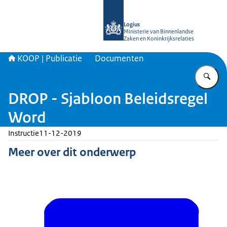
Naar de homepage van KOOP Kennis- e
Logius
Ministerie van Binnenlandse
Zaken en Koninkrijksrelaties
KOOP | Publicatie
Documenten
Vu
DROP - Sjabloon Beleidsregel
Word
Instructie
11-12-2019
Meer over dit onderwerp