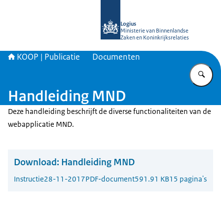
Naar de homepage van KOOP Kennis- e
Logius
Ministerie van Binnenlandse
Zaken en Koninkrijksrelaties
KOOP | Publicatie
Documenten
Vu
Handleiding MND
Deze handleiding beschrijft de diverse functionaliteiten van de
webapplicatie MND.
Download:
Handleiding MND
Instructie
28-11-2017
PDF-document
591.91 KB
15 pagina's