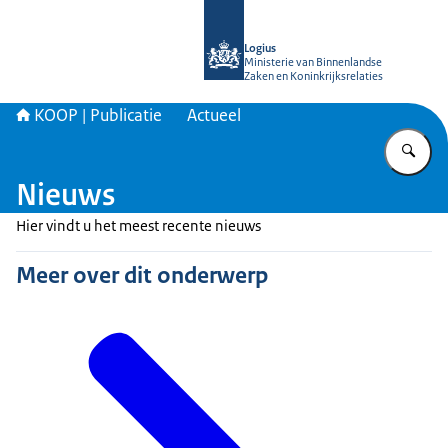
Naar de homepage van KOOP Kennis- e
Logius
Ministerie van Binnenlandse
Zaken en Koninkrijksrelaties
KOOP | Publicatie
Actueel
Vu
Nieuws
Hier vindt u het meest recente nieuws
Meer over dit onderwerp